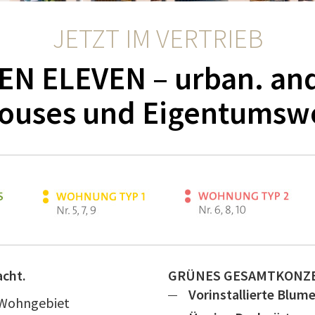
JETZT IM VERTRIEB
EN ELEVEN – urban. and
ouses und Eigentums
acht.
GRÜNES GESAMTKONZ
Vorinstallierte Blum
 Wohngebiet