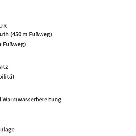
UR
euth (450 m Fußweg)
 m Fußweg)
latz
ilität
nd Warmwasserbereitung
anlage