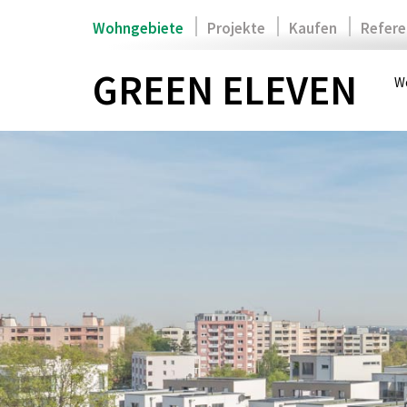
Zum
Wohngebiete
Projekte
Kaufen
Refere
Inhalt
springen
GREEN ELEVEN
Wo