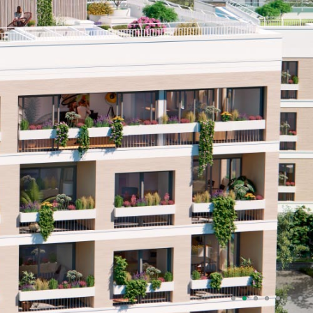
1
2
3
4
5
6
7