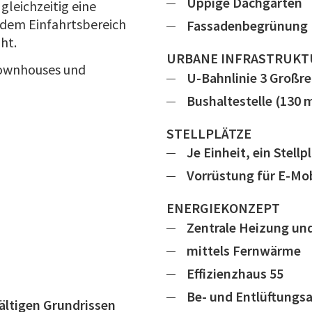
Üppige Dachgärten
leichzeitig eine
 dem Einfahrtsbereich
Fassadenbegrünung
ht.
URBANE INFRASTRUKT
Townhouses und
U-Bahnlinie 3 Großr
Bushaltestelle (130
STELLPLÄTZE
Je Einheit, ein Stellp
Vorrüstung für E-Mob
ENERGIEKONZEPT
Zentrale Heizung u
mittels Fernwärme
Effizienzhaus 55
Be- und Entlüftungs
fältigen Grundrissen