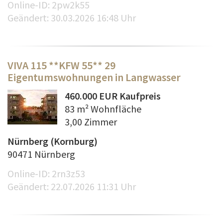
Online-ID: 2pw2k55
Geändert: 30.03.2026 16:48 Uhr
VIVA 115 **KFW 55** 29
Eigentumswohnungen in Langwasser
460.000 EUR Kaufpreis
83 m² Wohnfläche
3,00 Zimmer
Nürnberg (Kornburg)
90471 Nürnberg
Online-ID: 2rn3z53
Geändert: 22.07.2026 11:31 Uhr