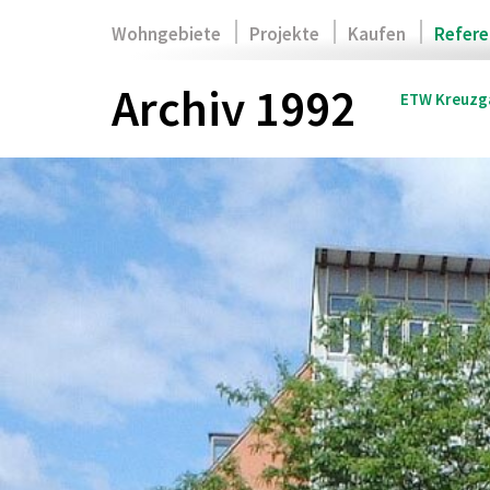
Zum
Wohngebiete
Projekte
Kaufen
Refere
Inhalt
springen
Archiv 1992
ETW Kreuzg