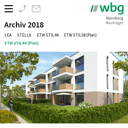
Zum
Inhalt
springen
Archiv 2018
LEA
STELLA
ETW STIL44
ETW STIL58 (Plan)
ETW STIL44 (Plan)