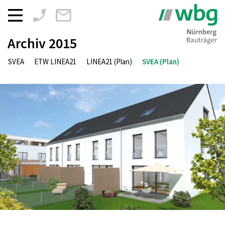
Zum
Inhalt
springen
Archiv 2015
SVEA
ETW LINEA21
LINEA21 (Plan)
SVEA (Plan)